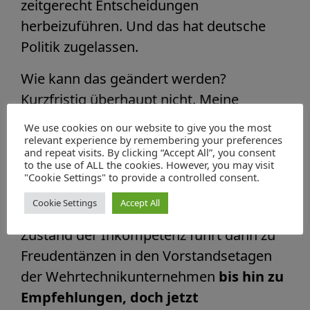
zeitgerecht Entscheidungen
herbeizuführen. Und das hat deutsche
Politik zugelassen.
Wie kann das geändert werden?
Kurzfristig überhaupt nicht. Meine
Schätzung: mindestens 10 Jahre
We use cookies on our website to give you the most
Zeitbedarf, denn die Expertise für diese
relevant experience by remembering your preferences
and repeat visits. By clicking “Accept All”, you consent
Aufgaben entsteht ja auch durch
to the use of ALL the cookies. However, you may visit
"Cookie Settings" to provide a controlled consent.
Erfahrung. Und die benötigt Zeit.
Cookie Settings
Accept All
Und genau dieser wirklich unglaubliche
Zustand der Inkompetenz führt dann zu
Freudentänzen in den Vorstandsetagen
der Wehrtechnikunternehmen
bis hin zu
Empfehlungen, doch jetzt