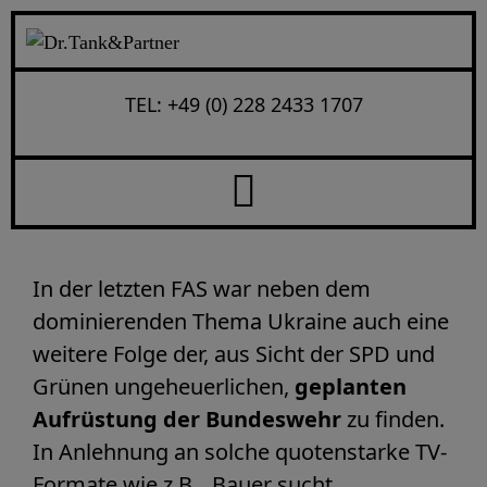
Monat:
März 2022
Anfang
Archive: März 2022
TEL: +49 (0) 228 2433 1707
Das 100-Milliarden-Manöver
In der letzten FAS war neben dem
dominierenden Thema Ukraine auch eine
weitere Folge der, aus Sicht der SPD und
Grünen ungeheuerlichen,
geplanten
Aufrüstung der Bundeswehr
zu finden.
In Anlehnung an solche quotenstarke TV-
Formate wie z.B. „Bauer sucht