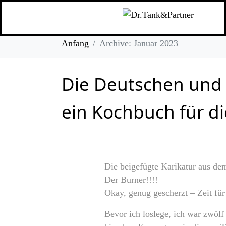
Tag:
10. Januar 2
Anfang
Archive: Januar 2023
Die Deutschen und i
ein Kochbuch für d
Die beigefügte Karikatur aus d
Der Burner!!!!
Okay, genug gescherzt – Zeit für
Bevor ich loslege, ich war zwölf