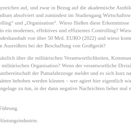
gezeichen auf, und zwar in Bezug auf die akademische Ausbil
udium absolviert und zumindest im Studiengang Wirtschaftsw
lling“ und „Organisation“. Wieso fließen diese Erkenntnisse n
n ein modernes, effektives und effizientes Controlling? Wies
undeshaushalt von über 50 Mrd. EURO (2022) und wieso komm
 Ausreißern bei der Beschaffung von Großgerät?
ätzlich über die militärischen Verantwortlichkeiten, Kommuni
r militärischen Organisation? Wenn der verantwortliche Div
tzbereitschaft der Pumafahrzeuge meldet und es sich kurz na
 hätten behoben werden können – wer agiert hier eigentlich 
ngelage zu tun, in der dann negative Nachrichten lieber mal
 Führung.
 Rüstungsindustrie.