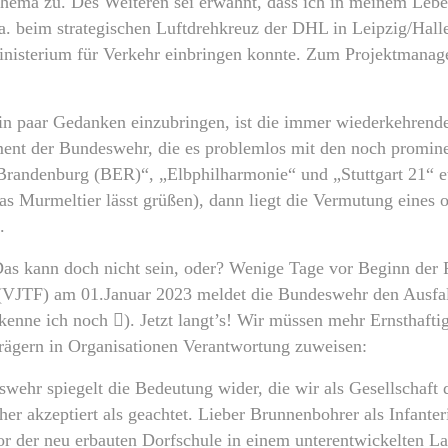
ema zu. Des Weiteren sei erwähnt, dass ich in meinem Lebe
.a.
beim strategischen Luftdrehkreuz der DHL in Leipzig/Halle
sterium für Verkehr einbringen konnte. Zum Projektmanage
ein paar Gedanken einzubringen, ist die immer wiederkehrende
nt der Bundeswehr, die es problemlos mit den noch promine
 Brandenburg (BER)“, „Elbphilharmonie“ und „Stuttgart 21“
s Murmeltier lässt grüßen), dann liegt die Vermutung eines o
.
as kann doch nicht sein, oder? Wenige Tage vor Beginn der 
(VJTF) am 01.Januar 2023 meldet die Bundeswehr den Ausfa
nne ich noch ). Jetzt langt’s! Wir müssen mehr Ernsthaftig
rägern in Organisationen Verantwortung zuweisen:
ehr spiegelt die Bedeutung wider, die wir als Gesellschaft d
her akzeptiert als geachtet. Lieber Brunnenbohrer als Infant
r der neu erbauten Dorfschule in einem unterentwickelten Lan