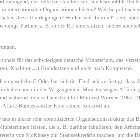
t zwingend, ein Selbstverständnis zur Bundesrepublik Deuts
in internationalen Organisationen leisten? Welche politische
n haben diese Überlegungen? Wollen wir „führend“ sein, über 
 einige Partner, z. B. in der EU unterstützen, andere aber se
rungen.
sonals für das schwierigste deutsche Ministerium, das Vertei
Partei, Koalition…) Grundsätzen und nicht nach Kompetenz.
ch so geschehen? Oder hat sich der Eindruck verfestigt, dass
n haben auch in der Vergangenheit Minister wegen Affären g
 und während meiner Dienstzeit bot Manfred Wörner (1982-19
g-Affäre Bundeskanzler Kohl seinen Rücktritt an.
ir uns in dieser sehr komplizierten Organisationsstruktur d
inisterinnen leisten, die z. B. darüber fabulieren, den Arbeits
reterin von McKinsey zur Staatssekretärin machen, um die Be