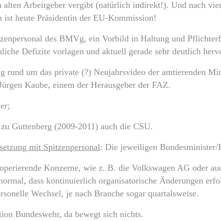
alten Arbeitgeber vergibt (natürlich indirekt!). Und nach vie
n ist heute Präsidentin der EU-Kommission!
tzenpersonal des BMVg, ein Vorbild in Haltung und Pflichterfü
liche Defizite vorlagen und aktuell gerade sehr deutlich herv
ung rund um das private (?) Neujahrsvideo der amtierenden Mi
Jürgen Kaube, einem der Herausgeber der FAZ.
er;
 zu Guttenberg (2009-2011) auch die CSU.
esetzung mit Spitzenpersonal
: Die jeweiligen Bundesminister/
l operierende Konzerne, wie z. B. die Volkswagen AG oder a
 normal, dass kontinuierlich organisatorische Änderungen erf
ersonelle Wechsel, je nach Branche sogar quartalsweise.
tion Bundeswehr, da bewegt sich nichts.