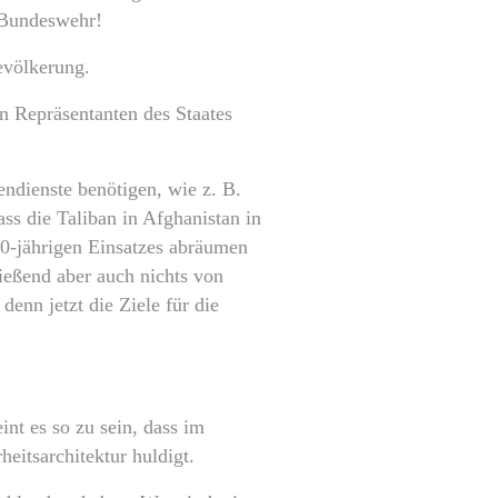
 Bundeswehr!
evölkerung.
en Repräsentanten des Staates
ndienste benötigen, wie z. B.
ss die Taliban in Afghanistan in
20-jährigen Einsatzes abräumen
ießend aber auch nichts von
enn jetzt die Ziele für die
nt es so zu sein, dass im
eitsarchitektur huldigt.