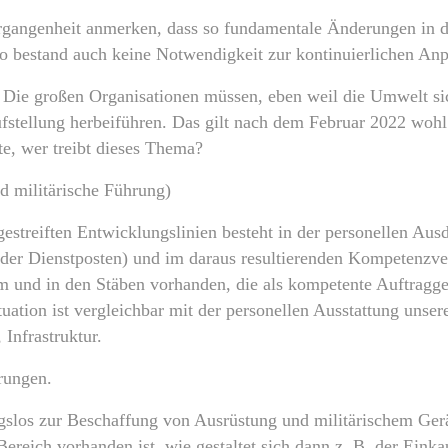
Vergangenheit anmerken, dass so fundamentale Änderungen in
so bestand auch keine Notwendigkeit zur kontinuierlichen An
 Die großen Organisationen müssen, eben weil die Umwelt sic
ufstellung herbeiführen. Das gilt nach dem Februar 2022 wohl
te, wer treibt dieses Thema?
d militärische Führung)
estreiften Entwicklungslinien besteht in der personellen Aus
er Dienstposten) und im daraus resultierenden Kompetenzverl
um und in den Stäben vorhanden, die als kompetente Auftragge
tuation ist vergleichbar mit der personellen Ausstattung unser
 Infrastruktur.
rungen.
slos zur Beschaffung von Ausrüstung und militärischem Gerä
Bereich vorhanden ist, wie gestaltet sich dann z. B. der Eink