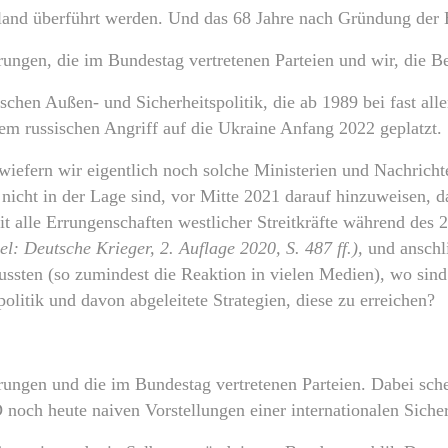
hland überführt werden. Und das 68 Jahre nach Gründung der
rungen, die im Bundestag vertretenen Parteien und wir, die B
chen Außen- und Sicherheitspolitik, die ab 1989 bei fast all
em russischen Angriff auf die Ukraine Anfang 2022 geplatzt.
iefern wir eigentlich noch solche Ministerien und Nachrichte
icht in der Lage sind, vor Mitte 2021 darauf hinzuweisen, da
 alle Errungenschaften westlicher Streitkräfte während des 
el: Deutsche Krieger, 2. Auflage 2020, S. 487 ff.),
und anschl
ssten (so zumindest die Reaktion in vielen Medien), wo sind d
olitik und davon abgeleitete Strategien, diese zu erreichen?
ungen und die im Bundestag vertretenen Parteien. Dabei schei
noch heute naiven Vorstellungen einer internationalen Sicherh