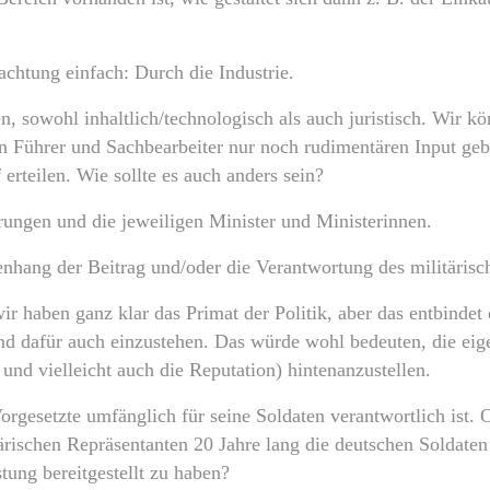
chtung einfach: Durch die Industrie.
, sowohl inhaltlich/technologisch als auch juristisch. Wir k
hen Führer und Sachbearbeiter nur noch rudimentären Input ge
 erteilen. Wie sollte es auch anders sein?
rungen und die jeweiligen Minister und Ministerinnen.
hang der Beitrag und/oder die Verantwortung des militäris
r haben ganz klar das Primat der Politik, aber das entbindet 
 dafür auch einzustehen. Das würde wohl bedeuten, die eigen
und vielleicht auch die Reputation) hintenanzustellen.
Vorgesetzte umfänglich für seine Soldaten verantwortlich is
rischen Repräsentanten 20 Jahre lang die deutschen Soldaten
ung bereitgestellt zu haben?