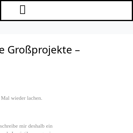
he Großprojekte –
 Mal wieder lachen.
schreibe mir deshalb ein