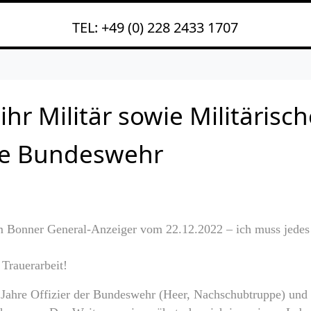
023
TEL: +49 (0) 228 2433 1707
hr Militär sowie Militärisc
ie Bundeswehr
em Bonner General-Anzeiger vom 22.12.2022 – ich muss jedes
 Trauerarbeit!
 Jahre Offizier der Bundeswehr (Heer, Nachschubtruppe) und 