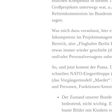
bisschen Kompetenz in diesem Th
Großprojekten unterwegs war, u
Reformkommission im Bundesmini
sagen.
Was mich dazu veranlasst, hier 
Inkompetenz im Projektmanageme
Bereich, also „Flughafen Berlin
etwas immer wieder geschieht (da
und/oder Personalversagens nahe
So, und jetzt kommt der Puma. D
schnellen NATO-Eingreiftruppe 
(das Vorgängermodell „Marder“ ke
und Personen, Funktionen/Amtst
Der Zustand unserer Bundesw
bedeutend, nicht wichtig. E
bunte Bilder mit Kindern vo