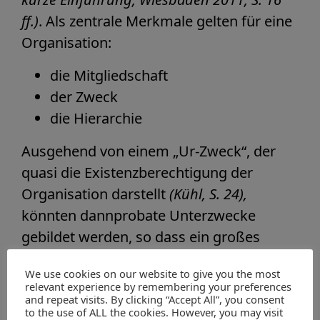
ff.)
. Als zentrale Merkmale gelten für eine
Organisation:
die Mitgliedschaft
der Zweck
die Hierarchie
Ausgehend von einem „Ur-Zweck“, der
quasi die Existenzberechtigung der
Organisation darstellt
(Kühl, S. 24),
könnten dannprobate Unterzwecke
gebildet werden, so dass ein großes
Unternehmen auch als hierarchische
We use cookies on our website to give you the most
Zweckpyramide verstanden werden kann.
relevant experience by remembering your preferences
Wenn diese Zwecke nun mit Positionen in
and repeat visits. By clicking “Accept All”, you consent
to the use of ALL the cookies. However, you may visit