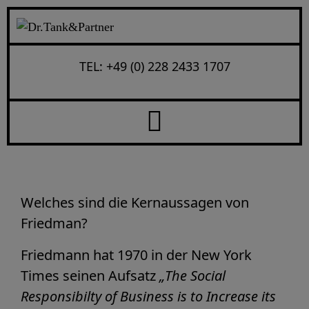
Autor:
Jusch
Anfang
Autoren-Archive: Jusch
TEL: +49 (0) 228 2433 1707
Profit versus höheres Ziel –
Organisationen in der Sinnkrise?
Welches sind die Kernaussagen von
Friedman?
Friedmann hat 1970 in der New York
Times seinen Aufsatz
„The Social
Responsibilty of Business is to Increase its